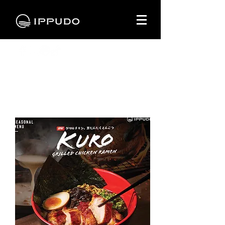
ซีซันนอล เมนู