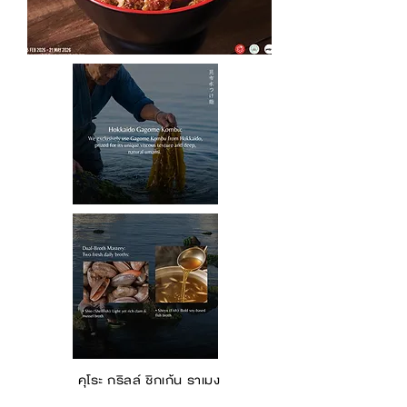
คุโระ กริลล์ ชิกเก้น ราเมง