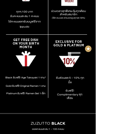
ช่วงเวลาสุกพิเศษ คุ้มทุกเดือน
ทุกๆ 100 บาท
สำหรับสมาชิก
รับคะแนนสะสม 1 คะแนน
(ใช้คะแนนและส่วนลดสูงสุกชด 50%)
ใช้คะแนนแลกรับเมนูฟรีจาก
Ippudo
GET FREE DISH
EXCLUSIVE FOR
ON YOUR BIRTH
GOLD & PLATINUM
MONTH
Black รับฟรี! Age Takoyaki 1 จาน*
รับส่วนลด 5 - 10% ทุก
มื้อ
Gold รับฟรี!
Original Ramen 1 ชาม
รับฟรี!
Platinum
รับฟรี! Ramen Set 1 เซ็ท
Complimentary
ทุก
เดือน
ZUZUTTO
BLACK
ยอดคะแนนสะสม 1 - 100 คะแนน