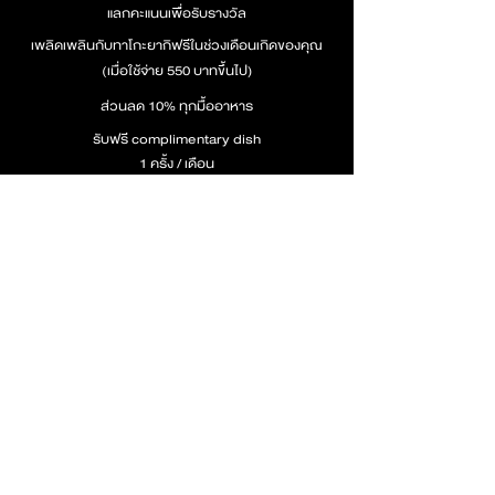
แลกคะแนนเพื่อรับรางวัล
เพลิดเพลินกับทาโกะยากิฟรีในช่วงเดือนเกิดของคุณ
(เมื่อใช้จ่าย 550 บาทขึ้นไป)
ส่วนลด 10% ทุกมื้ออาหาร
รับฟรี complimentary dish
1 ครั้ง / เดือน
รับฟรี Set Menu Ramen
(1 เซ็ต) ในเดือนเกิด
รับคะแนนสะสม x3 ในเดือนเกิด
เงื่อนไข
- สมาชิกระดับ ZUZUTTO GOLD ได้รับส่วนลด 5% และสมาชิกระดับ ZUZUTTO PLATINUM ได้รับส่วนลด 10% เมื่อมาทานที่ร้าน
|ppudo ทุกสาขา ยกเว้นช่องทาง Delivery โดยสามารถใช้ได้เฉพาะรายการ A la Carte เครื่องดื่ม (ยกเว้นเครื่องดื่มแอลกอฮอล์) แต่ไม่
สามารถใช้ส่วนลดร่วมกับรายการส่งเสริมการขายอื่นๆ, Set Menu, สินค้าหมวดหมู่ Merchandise
- ส่วนลด 20% ในเดือนเกิดเฉพาะลูกค้าระดับ ZUZUTTO GOLD และ ZUZUTTO PLATINUM 1 สิทธิ์ / ปี เท่านั้น
- ส่วนลดของสมาชิกระดับ ZUZUTTO GOLD และ ZUZUTTO PLATINUM ไม่สามารกใช้ร่วมกับ ส่วนลดจากบัตร IPPUDO MEMBER
CARD ได้
- เงื่อนไขเป็นไปตามที่บริษัทฯ กำหนดโดยมิต้องแจ้งให้ทราบล่วงหน้า
การปรับระดับสมาชิก
- สมาชิก ระดับ Zuzutto BLACK ที่สะสมยอดคะแนนระหว่าง 101 - 250 คะแนน ภายใน 12 เดือนหลังจากสมัครสมาชิก จะได้รับการปรับ
ระดับเป็นสมาชิก ระดับ Zuzutto GOLD อัตโนมัติ